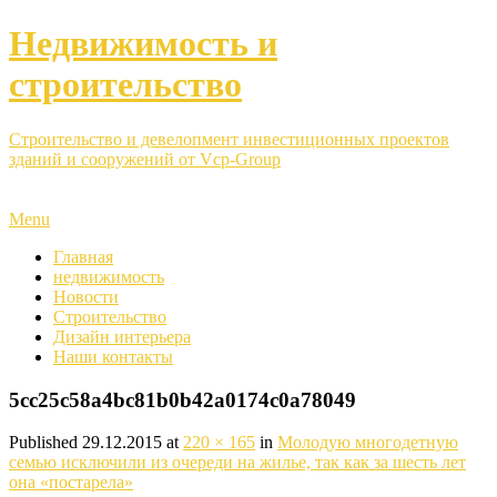
Недвижимость и
строительство
Строительство и девелопмент инвестиционных проектов
зданий и сооружений от Vcp-Group
Menu
Главная
недвижимость
Новости
Строительство
Дизайн интерьера
Наши контакты
5cc25c58a4bc81b0b42a0174c0a78049
Published
29.12.2015
at
220 × 165
in
Молодую многодетную
семью исключили из очереди на жилье, так как за шесть лет
она «постарела»