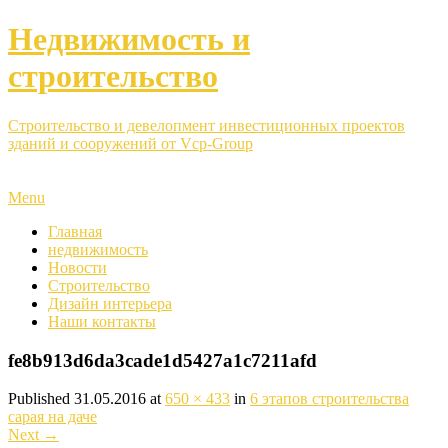
Недвижимость и
строительство
Строительство и девелопмент инвестиционных проектов
зданий и сооружений от Vcp-Group
Menu
Главная
недвижимость
Новости
Строительство
Дизайн интерьера
Наши контакты
fe8b913d6da3cade1d5427a1c7211afd
Published
31.05.2016
at
650 × 433
in
6 этапов строительства
сарая на даче
Next
→