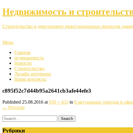
Недвижимость и строительст
Строительство и девелопмент инвестиционных проектов здани
Menu
Главная
недвижимость
Новости
Строительство
Дизайн интерьера
Наши контакты
c895f52c7d44b95a2641cb3afe44efe3
Published
25.08.2016
at
650 × 433
in
8 актуальных трендов в офо
←
Previous
Рубрики