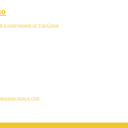
во
й и сооружений от Vcp-Group
рмлении пола и стен