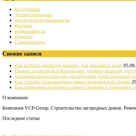
Без рубрики
Дизайн интерьера
Загородная недвижимость
Ипотека
недвижимость
Новости
Строительство
Свежие записи
Как выбрать швейную машину для домашних задач
05.08
Прокат автомобиля в Краснодаре: удобное решение для п
Автомобильный городок для обучения детей правилам д
Как стирать грязезащитные ковры на резиновой основе
2
Как правильно выполнить ремонт балкона и превратить е
О компании
Компания VCP-Group. Строительство загородных домов. Ремонт
Последние статьи