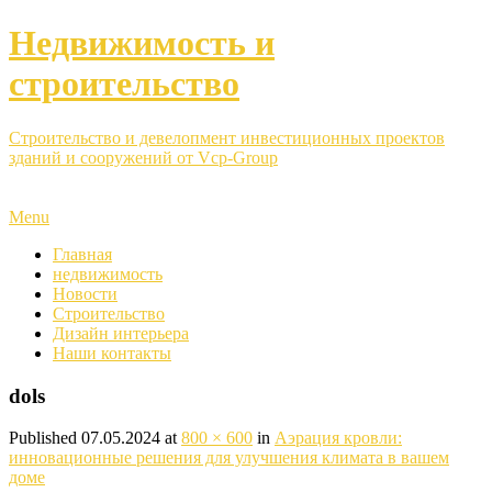
Недвижимость и
строительство
Строительство и девелопмент инвестиционных проектов
зданий и сооружений от Vcp-Group
Menu
Главная
недвижимость
Новости
Строительство
Дизайн интерьера
Наши контакты
dols
Published
07.05.2024
at
800 × 600
in
Аэрация кровли:
инновационные решения для улучшения климата в вашем
доме