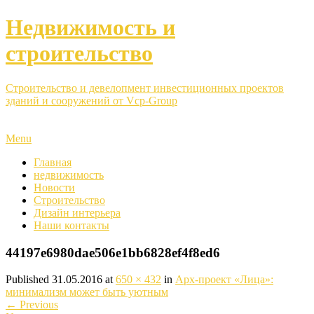
Недвижимость и
строительство
Строительство и девелопмент инвестиционных проектов
зданий и сооружений от Vcp-Group
Menu
Главная
недвижимость
Новости
Строительство
Дизайн интерьера
Наши контакты
44197e6980dae506e1bb6828ef4f8ed6
Published
31.05.2016
at
650 × 432
in
Арх-проект «Лица»:
минимализм может быть уютным
←
Previous