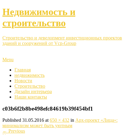
Недвижимость и
строительство
Строительство и девелопмент инвестиционных проектов
зданий и сооружений от Vcp-Group
Menu
Главная
недвижимость
Новости
Строительство
Дизайн интерьера
Наши контакты
c03b6f2b8be498efc84619b39f454bf1
Published
31.05.2016
at
650 × 432
in
Арх-проект «Лица»:
минимализм может быть уютным
←
Previous