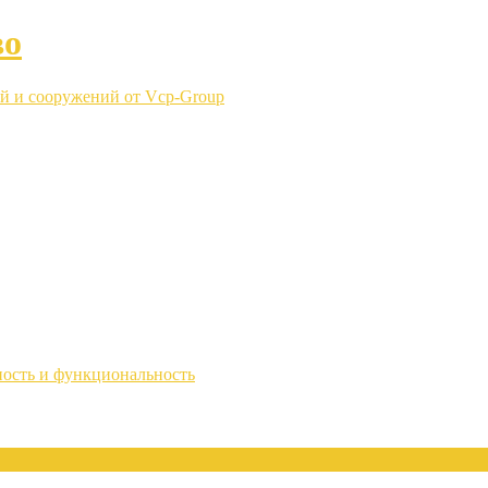
во
й и сооружений от Vcp-Group
ность и функциональность