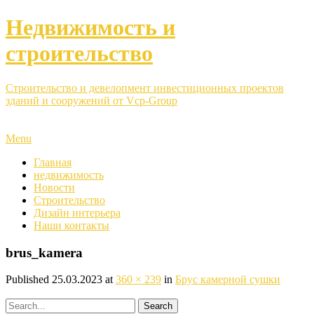
Недвижимость и
строительство
Строительство и девелопмент инвестиционных проектов
зданий и сооружений от Vcp-Group
Menu
Главная
недвижимость
Новости
Строительство
Дизайн интерьера
Наши контакты
brus_kamera
Published
25.03.2023
at
360 × 239
in
Брус камерной сушки