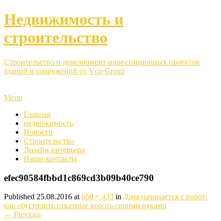
Недвижимость и
строительство
Строительство и девелопмент инвестиционных проектов
зданий и сооружений от Vcp-Group
Menu
Главная
недвижимость
Новости
Строительство
Дизайн интерьера
Наши контакты
efec90584fbbd1c869cd3b09b40ce790
Published
25.08.2016
at
650 × 433
in
Дача начинается с ворот:
как обустроить откатные ворота своими руками
←
Previous