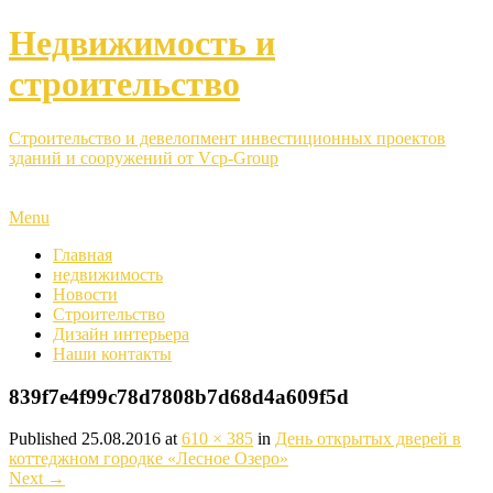
Недвижимость и
строительство
Строительство и девелопмент инвестиционных проектов
зданий и сооружений от Vcp-Group
Menu
Главная
недвижимость
Новости
Строительство
Дизайн интерьера
Наши контакты
839f7e4f99c78d7808b7d68d4a609f5d
Published
25.08.2016
at
610 × 385
in
День открытых дверей в
коттеджном городке «Лесное Озеро»
Next
→