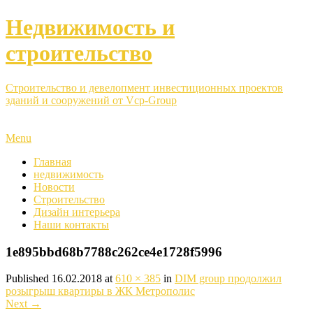
Недвижимость и
строительство
Строительство и девелопмент инвестиционных проектов
зданий и сооружений от Vcp-Group
Menu
Главная
недвижимость
Новости
Строительство
Дизайн интерьера
Наши контакты
1e895bbd68b7788c262ce4e1728f5996
Published
16.02.2018
at
610 × 385
in
DIM group продолжил
розыгрыш квартиры в ЖК Метрополис
Next
→