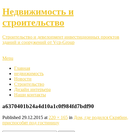
Недвижимость и
строительство
Строительство и девелопмент инвестиционных проектов
зданий и сооружений от Vcp-Group
Menu
Главная
недвижимость
Новости
Строительство
Дизайн интерьера
Наши контакты
a6370401b24a4d10a1c0f984fd7bdf90
Published
29.12.2015
at
220 × 165
in
Дом, где родился Скрябин,
приспособят под гостиницу