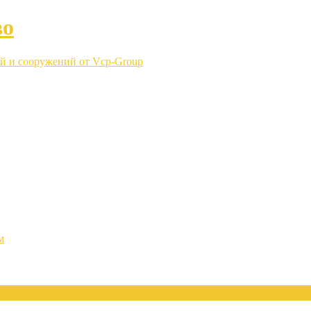
во
й и сооружений от Vcp-Group
м