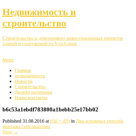
Недвижимость и
строительство
Строительство и девелопмент инвестиционных проектов
зданий и сооружений от Vcp-Group
Menu
Главная
недвижимость
Новости
Строительство
Дизайн интерьера
Наши контакты
b6c53a1ebdf783800a1bebb25e17bb02
Published
31.08.2016
at
650 × 459
in
Два основных способа
монтажа гипсокартона
Next
→