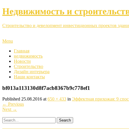
Недвижимость и строительст
Строительство и девелопмент инвестиционных проектов здани
Menu
Главная
недвижимость
Новости
Строительство
Дизайн интерьера
Наши контакты
bf013a113130d8f7acb8367b9c778ef1
Published
25.08.2016
at
650 × 433
in
Эффектная прихожая: 9 спос
←
Previous
Next
→