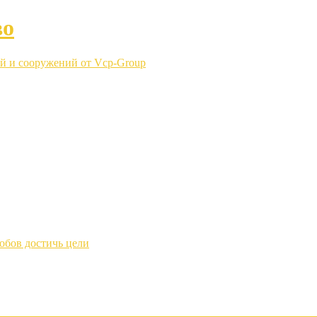
во
й и сооружений от Vcp-Group
обов достичь цели