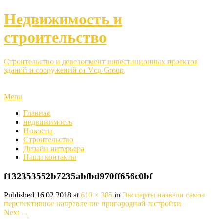
Недвижимость и
строительство
Строительство и девелопмент инвестиционных проектов
зданий и сооружений от Vcp-Group
Menu
Главная
недвижимость
Новости
Строительство
Дизайн интерьера
Наши контакты
f132353552b7235abfbd970ff656c0bf
Published
16.02.2018
at
610 × 385
in
Эксперты назвали самое
перспективное направление пригородной застройки
Next
→