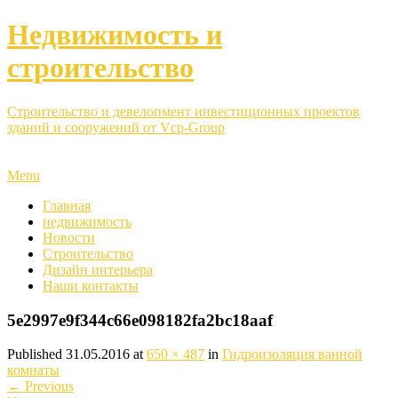
Недвижимость и
строительство
Строительство и девелопмент инвестиционных проектов
зданий и сооружений от Vcp-Group
Menu
Главная
недвижимость
Новости
Строительство
Дизайн интерьера
Наши контакты
5e2997e9f344c66e098182fa2bc18aaf
Published
31.05.2016
at
650 × 487
in
Гидроизоляция ванной
комнаты
←
Previous