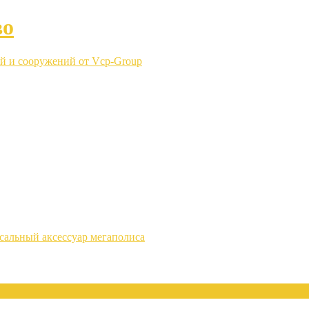
во
й и сооружений от Vcp-Group
сальный аксессуар мегаполиса