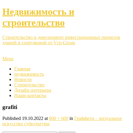
Недвижимость и
строительство
Строительство и девелопмент инвестиционных проектов
зданий и сооружений от Vcp-Group
Menu
Главная
недвижимость
Новости
Строительство
Дизайн интерьера
Наши контакты
grafiti
Published
19.10.2022
at
800 × 600
in
Граффити – визуальное
искусство субкультуры