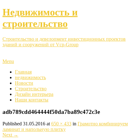
Недвижимость и
строительство
Строительство и девелопмент инвестиционных проектов
зданий и сооружений от Vcp-Group
Menu
Главная
недвижимость
Новости
Строительство
Дизайн интерьера
Наши контакты
adb789cdd464444f50da7ba89c472c3e
Published
31.05.2016
at
650 × 433
in
Грамотно комбинируем
ламинат и напольную плитку
Next
→