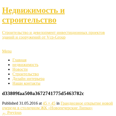
Недвижимость и
строительство
Строительство и девелопмент инвестиционных проектов
зданий и сооружений от Vcp-Group
Menu
Главная
недвижимость
Новости
Строительство
Дизайн интерьера
Наши контакты
d33809faa500a3672741775d5463782c
Published
31.05.2016
at
45 × 45
in
Грандиозное открытие новой
очереди в столичном ЖК «Новопечерские Липки»
←
Previous