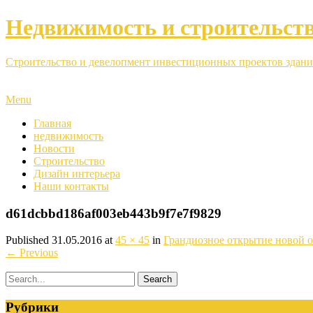
Недвижимость и строительст
Строительство и девелопмент инвестиционных проектов здани
Menu
Главная
недвижимость
Новости
Строительство
Дизайн интерьера
Наши контакты
d61dcbbd186af003eb443b9f7e7f9829
Published
31.05.2016
at
45 × 45
in
Грандиозное открытие новой 
←
Previous
Рубрики