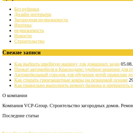
Без рубрики
Дизайн интерьера
Загородная недвижимость
Ипотека
недвижимость
Новости
Строительство
Свежие записи
Как выбрать швейную машину для домашних задач
05.08
Прокат автомобиля в Краснодаре: удобное решение для п
Автомобильный городок для обучения детей правилам д
Как стирать грязезащитные ковры на резиновой основе
2
Как правильно выполнить ремонт балкона и превратить е
О компании
Компания VCP-Group. Строительство загородных домов. Ремонт
Последние статьи