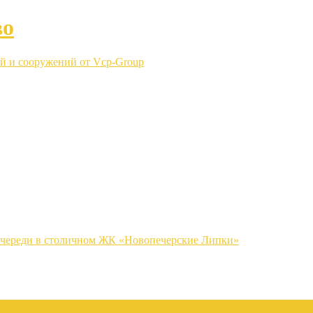
во
й и сооружений от Vcp-Group
очереди в столичном ЖК «Новопечерские Липки»