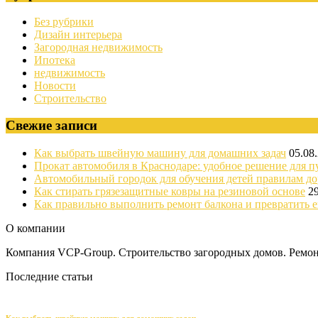
Без рубрики
Дизайн интерьера
Загородная недвижимость
Ипотека
недвижимость
Новости
Строительство
Свежие записи
Как выбрать швейную машину для домашних задач
05.08
Прокат автомобиля в Краснодаре: удобное решение для п
Автомобильный городок для обучения детей правилам д
Как стирать грязезащитные ковры на резиновой основе
2
Как правильно выполнить ремонт балкона и превратить е
О компании
Компания VCP-Group. Строительство загородных домов. Ремонт
Последние статьи