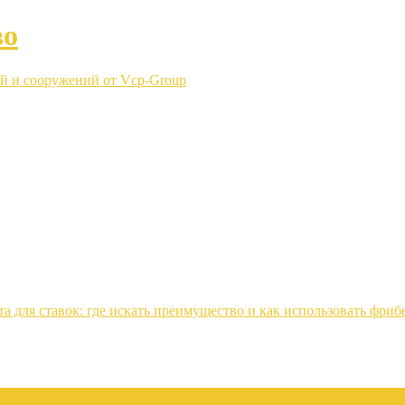
во
й и сооружений от Vcp-Group
 для ставок: где искать преимущество и как использовать фриб