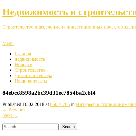
Недвижимость и строительст
Строительство и девелопмент инвестиционных проектов здани
Menu
Главная
недвижимость
Новости
Строительство
Дизайн интерьера
Наши контакты
84ebcc8598a2bc39d31ec7854ba2cbf4
Published
16.02.2018
at
650 × 766
in
Интерьер в стиле минимали
←
Previous
Next
→