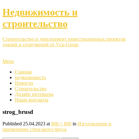
Недвижимость и
строительство
Строительство и девелопмент инвестиционных проектов
зданий и сооружений от Vcp-Group
Menu
Главная
недвижимость
Новости
Строительство
Дизайн интерьера
Наши контакты
strog_brusd
Published
25.04.2023
at
800 × 800
in
Изготовление и
применение строганого бруса