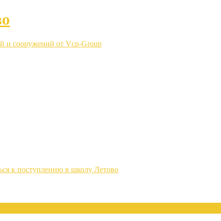
во
й и сооружений от Vcp-Group
ься к поступлению в школу Летово