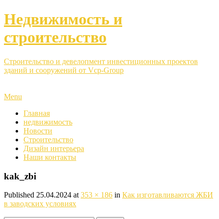
Недвижимость и
строительство
Строительство и девелопмент инвестиционных проектов
зданий и сооружений от Vcp-Group
Menu
Главная
недвижимость
Новости
Строительство
Дизайн интерьера
Наши контакты
kak_zbi
Published
25.04.2024
at
353 × 186
in
Как изготавливаются ЖБИ
в заводских условиях