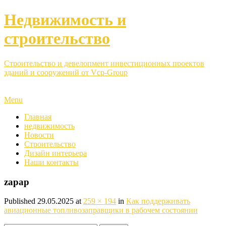
Недвижимость и
строительство
Строительство и девелопмент инвестиционных проектов
зданий и сооружений от Vcp-Group
Menu
Главная
недвижимость
Новости
Строительство
Дизайн интерьера
Наши контакты
zapap
Published
29.05.2025
at
259 × 194
in
Как поддерживать
авиационные топливозаправщики в рабочем состоянии