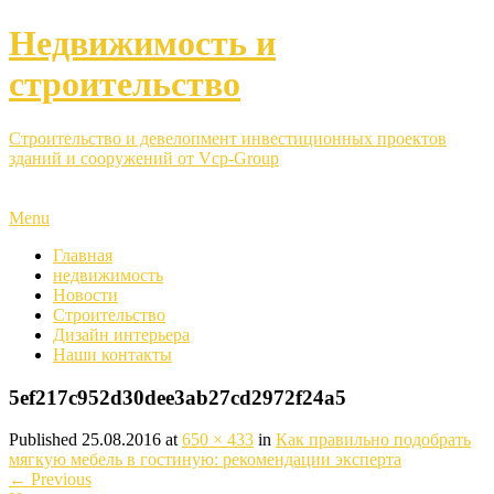
Недвижимость и
строительство
Строительство и девелопмент инвестиционных проектов
зданий и сооружений от Vcp-Group
Menu
Главная
недвижимость
Новости
Строительство
Дизайн интерьера
Наши контакты
5ef217c952d30dee3ab27cd2972f24a5
Published
25.08.2016
at
650 × 433
in
Как правильно подобрать
мягкую мебель в гостиную: рекомендации эксперта
←
Previous