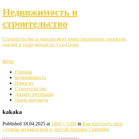
Недвижимость и
строительство
Строительство и девелопмент инвестиционных проектов
зданий и сооружений от Vcp-Group
Menu
Главная
недвижимость
Новости
Строительство
Дизайн интерьера
Наши контакты
kakaka
Published
18.04.2025
at
1800 × 1200
in
Как продлить срок
службы экскаваторов и другой техники Caterpillar