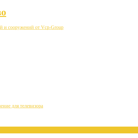
во
й и сооружений от Vcp-Group
ение для телевизора