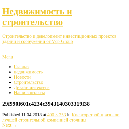
Недвижимость и
строительство
Строительство и девелопмент инвестиционных проектов
зданий и сооружений от Vcp-Group
Menu
Главная
недвижимость
Новости
Строительство
Дизайн интерьера
Наши контакты
29f990f601c4234c3943140303319f38
Published
11.04.2018
at
400 × 253
in
Киевгорстрой признали
лучшей строительной компанией столицы
Next
→