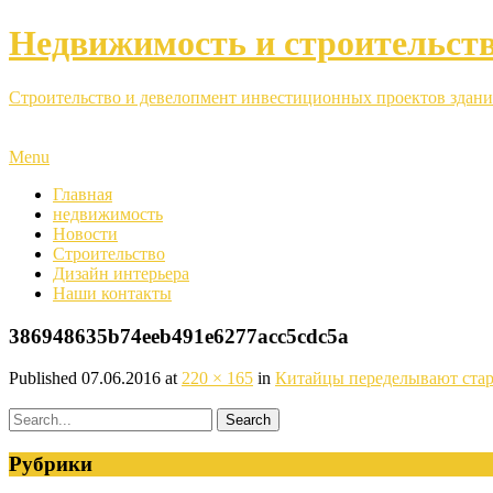
Недвижимость и строительст
Строительство и девелопмент инвестиционных проектов здани
Menu
Главная
недвижимость
Новости
Строительство
Дизайн интерьера
Наши контакты
386948635b74eeb491e6277acc5cdc5a
Published
07.06.2016
at
220 × 165
in
Китайцы переделывают стар
Рубрики