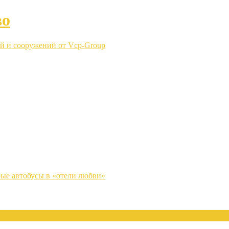
во
й и сооружений от Vcp-Group
ые автобусы в «отели любви»