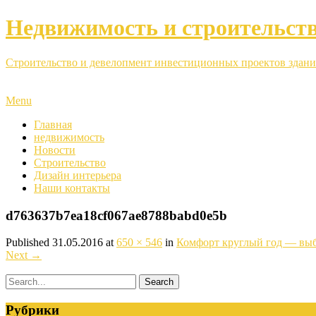
Недвижимость и строительст
Строительство и девелопмент инвестиционных проектов здани
Menu
Главная
недвижимость
Новости
Строительство
Дизайн интерьера
Наши контакты
d763637b7ea18cf067ae8788babd0e5b
Published
31.05.2016
at
650 × 546
in
Комфорт круглый год — вы
Next
→
Рубрики