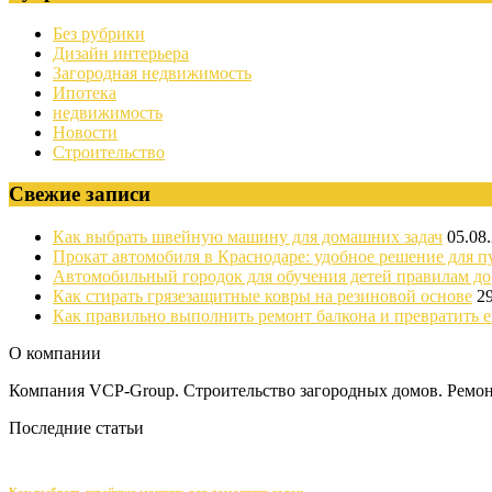
Без рубрики
Дизайн интерьера
Загородная недвижимость
Ипотека
недвижимость
Новости
Строительство
Свежие записи
Как выбрать швейную машину для домашних задач
05.08
Прокат автомобиля в Краснодаре: удобное решение для п
Автомобильный городок для обучения детей правилам д
Как стирать грязезащитные ковры на резиновой основе
2
Как правильно выполнить ремонт балкона и превратить е
О компании
Компания VCP-Group. Строительство загородных домов. Ремонт
Последние статьи