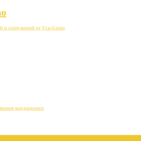
во
й и сооружений от Vcp-Group
бираем кондиционер