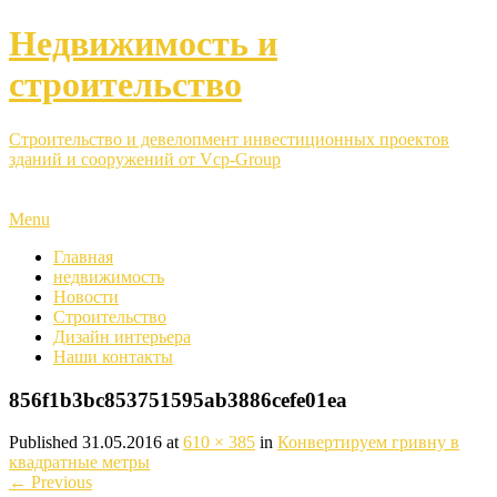
Недвижимость и
строительство
Строительство и девелопмент инвестиционных проектов
зданий и сооружений от Vcp-Group
Menu
Главная
недвижимость
Новости
Строительство
Дизайн интерьера
Наши контакты
856f1b3bc853751595ab3886cefe01ea
Published
31.05.2016
at
610 × 385
in
Конвертируем гривну в
квадратные метры
←
Previous