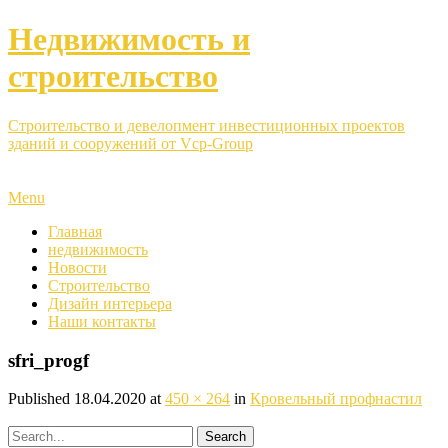
Недвижимость и
строительство
Строительство и девелопмент инвестиционных проектов
зданий и сооружений от Vcp-Group
Menu
Главная
недвижимость
Новости
Строительство
Дизайн интерьера
Наши контакты
sfri_progf
Published
18.04.2020
at
450 × 264
in
Кровельный профнастил