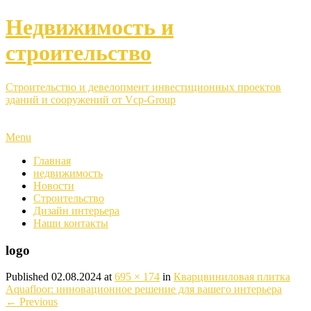
Недвижимость и
строительство
Строительство и девелопмент инвестиционных проектов
зданий и сооружений от Vcp-Group
Menu
Главная
недвижимость
Новости
Строительство
Дизайн интерьера
Наши контакты
logo
Published
02.08.2024
at
695 × 174
in
Кварцвиниловая плитка
Aquafloor: инновационное решение для вашего интерьера
←
Previous