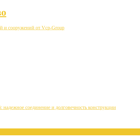
во
й и сооружений от Vcp-Group
: надежное соединение и долговечность конструкции