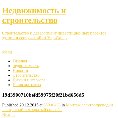
Недвижимость и
строительство
Строительство и девелопмент инвестиционных проектов
зданий и сооружений от Vcp-Group
Menu
Главная
недвижимость
Новости
Строительство
Дизайн интерьера
Наши контакты
19d3900710befd59975f20f21bd656d5
Published
29.12.2015
at
650 × 433
in
Монтаж электропроводки
— скрытый и открытый способы
Next
→