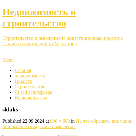
Недвижимость и
строительство
Строительство и девелопмент инвестиционных проектов
зданий и сооружений от Vcp-Group
Menu
Главная
недвижимость
Новости
Строительство
Дизайн интерьера
Наши контакты
sklaks
Published
22.09.2024
at
800 × 600
in
На что обращать внимание
при выборе складского помещения