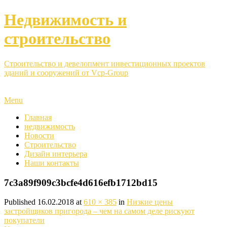
Недвижимость и
строительство
Строительство и девелопмент инвестиционных проектов
зданий и сооружений от Vcp-Group
Menu
Главная
недвижимость
Новости
Строительство
Дизайн интерьера
Наши контакты
7c3a89f909c3bcfe4d616efb1712bd15
Published
16.02.2018
at
610 × 385
in
Низкие цены
застройщиков пригорода – чем на самом деле рискуют
покупатели