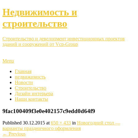
Недвижимость и
строительство
Строительство и девелопмент инвестиционных проектов
зданий и сооружений от Vcp-Group
Menu
Главная
недвижимость
Новости
Строительство
Дизайн интерьера
Наши контакты
9fac100409f3e0e402157c9edd0d64f9
Published
30.12.2015
at
650 × 433
in
Новогодний стол —
варианты праздничного оформления
←
Previous