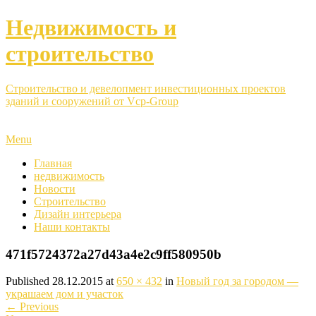
Недвижимость и
строительство
Строительство и девелопмент инвестиционных проектов
зданий и сооружений от Vcp-Group
Menu
Главная
недвижимость
Новости
Строительство
Дизайн интерьера
Наши контакты
471f5724372a27d43a4e2c9ff580950b
Published
28.12.2015
at
650 × 432
in
Новый год за городом —
украшаем дом и участок
←
Previous