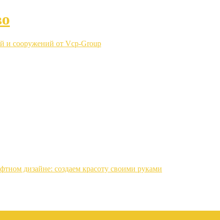
во
й и сооружений от Vcp-Group
фтном дизайне: создаем красоту своими руками