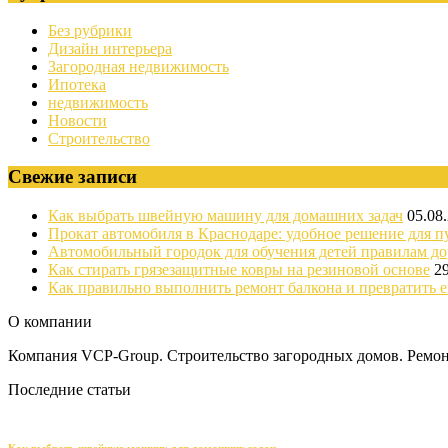
Без рубрики
Дизайн интерьера
Загородная недвижимость
Ипотека
недвижимость
Новости
Строительство
Свежие записи
Как выбрать швейную машину для домашних задач
05.08
Прокат автомобиля в Краснодаре: удобное решение для п
Автомобильный городок для обучения детей правилам д
Как стирать грязезащитные ковры на резиновой основе
2
Как правильно выполнить ремонт балкона и превратить е
О компании
Компания VCP-Group. Строительство загородных домов. Ремонт
Последние статьи