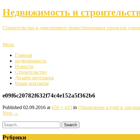
Недвижимость и строительст
Строительство и девелопмент инвестиционных проектов здани
Menu
Главная
недвижимость
Новости
Строительство
Дизайн интерьера
Наши контакты
e09f6c20782f632f74c4e152a5f362b6
Published
02.09.2016
at
650 × 433
in
Обрамление клумб в ландша
Next
→
Рубрики