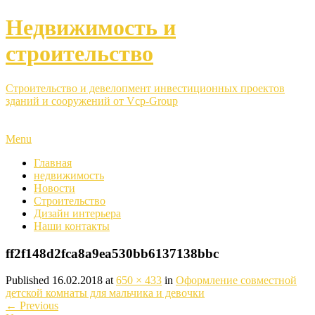
Недвижимость и
строительство
Строительство и девелопмент инвестиционных проектов
зданий и сооружений от Vcp-Group
Menu
Главная
недвижимость
Новости
Строительство
Дизайн интерьера
Наши контакты
ff2f148d2fca8a9ea530bb6137138bbc
Published
16.02.2018
at
650 × 433
in
Оформление совместной
детской комнаты для мальчика и девочки
←
Previous