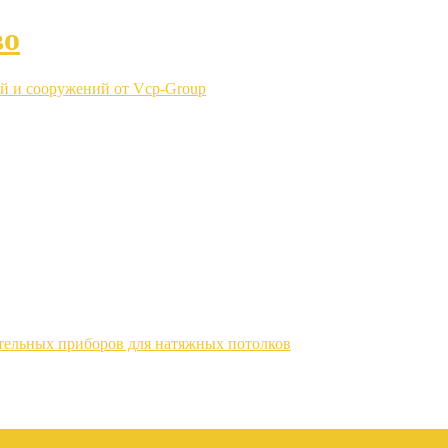
во
й и сооружений от Vcp-Group
тельных приборов для натяжных потолков