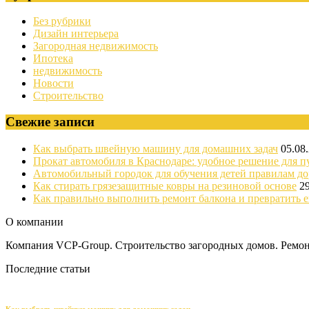
Без рубрики
Дизайн интерьера
Загородная недвижимость
Ипотека
недвижимость
Новости
Строительство
Свежие записи
Как выбрать швейную машину для домашних задач
05.08
Прокат автомобиля в Краснодаре: удобное решение для п
Автомобильный городок для обучения детей правилам д
Как стирать грязезащитные ковры на резиновой основе
2
Как правильно выполнить ремонт балкона и превратить е
О компании
Компания VCP-Group. Строительство загородных домов. Ремонт
Последние статьи