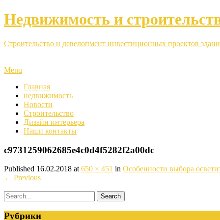
Недвижимость и строительст
Строительство и девелопмент инвестиционных проектов здани
Menu
Главная
недвижимость
Новости
Строительство
Дизайн интерьера
Наши контакты
c9731259062685e4c0d4f5282f2a00dc
Published
16.02.2018
at
650 × 451
in
Особенности выбора освети
←
Previous
Рубрики