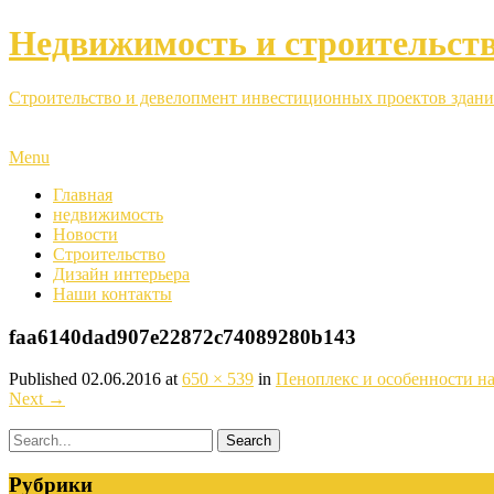
Недвижимость и строительст
Строительство и девелопмент инвестиционных проектов здани
Menu
Главная
недвижимость
Новости
Строительство
Дизайн интерьера
Наши контакты
faa6140dad907e22872c74089280b143
Published
02.06.2016
at
650 × 539
in
Пеноплекс и особенности на
Next
→
Рубрики