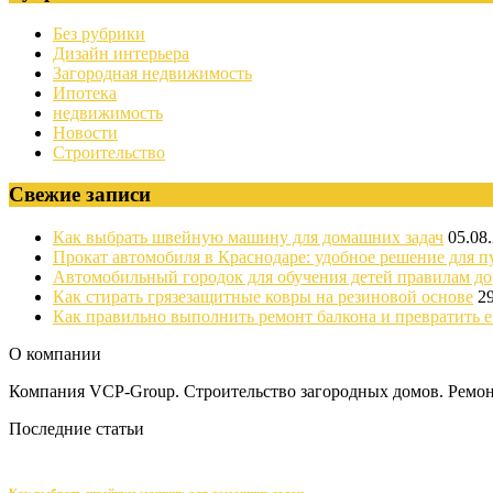
Без рубрики
Дизайн интерьера
Загородная недвижимость
Ипотека
недвижимость
Новости
Строительство
Свежие записи
Как выбрать швейную машину для домашних задач
05.08
Прокат автомобиля в Краснодаре: удобное решение для п
Автомобильный городок для обучения детей правилам д
Как стирать грязезащитные ковры на резиновой основе
2
Как правильно выполнить ремонт балкона и превратить е
О компании
Компания VCP-Group. Строительство загородных домов. Ремонт
Последние статьи