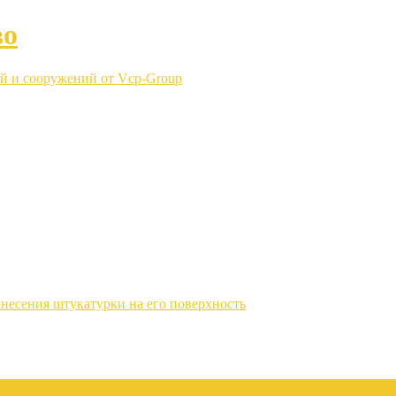
во
й и сооружений от Vcp-Group
несения штукатурки на его поверхность