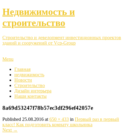
Недвижимость и
строительство
Строительство и девелопмент инвестиционных проектов
зданий и сооружений от Vcp-Group
Menu
Главная
недвижимость
Новости
Строительство
Дизайн интерьера
Наши контакты
8a69d53247f78b57ec3df296ef42057e
Published
25.08.2016
at
650 × 433
in
Первый раз в первый
класс! Как подготовить комнату школьника
Next
→