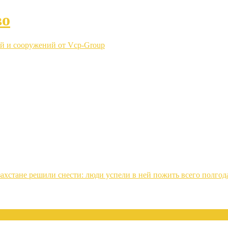
во
й и сооружений от Vcp-Group
ахстане решили снести: люди успели в ней пожить всего полгод