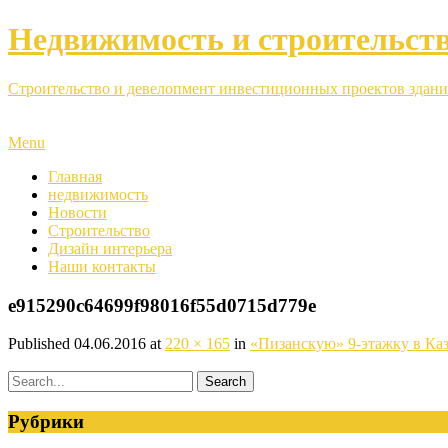
Недвижимость и строительст
Строительство и девелопмент инвестиционных проектов здани
Menu
Главная
недвижимость
Новости
Строительство
Дизайн интерьера
Наши контакты
e915290c64699f98016f55d0715d779e
Published
04.06.2016
at
220 × 165
in
«Пизанскую» 9-этажку в Каз
Рубрики