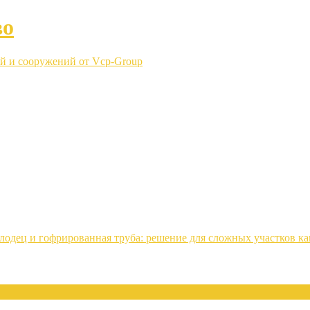
во
й и сооружений от Vcp-Group
лодец и гофрированная труба: решение для сложных участков к